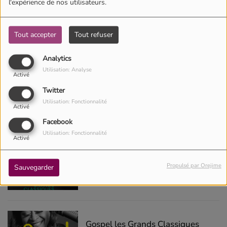
l'expérience de nos utilisateurs.
Tout accepter
Tout refuser
ACTUELLEMENT
Analytics
Utilisation: Analyse
Activé
Gospel Dream
Twitter
Utilisation: Fonctionnalité
Activé
Facebook
Utilisation: Fonctionnalité
Activé
Gospel les grands classiques
Propulsé par Orejime
Sauvegarder
Gospel les Grands Classiques