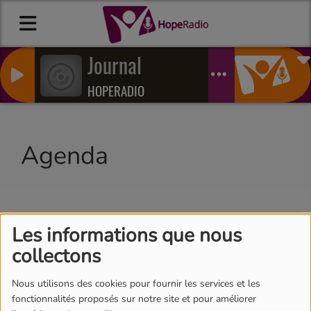
Journal
HOPERADIO
Agenda
Recherche par lieu
Les informations que nous
collectons
Recherche par date
Nous utilisons des cookies pour fournir les services et les
fonctionnalités proposés sur notre site et pour améliorer