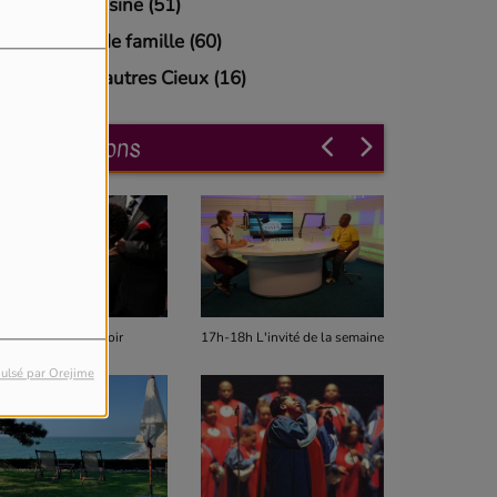
Top Cuisine (51)
Un air de famille (60)
Vers d'autres Cieux (16)
Les émissions
17h-18h L'invité de la semaine
14h-17h Gospel week-end
ulsé par Orejime