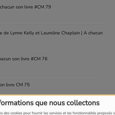
 chacun son livre #CM 79
e de Lynne Kelly et Laureline Chaplain | A chacun
hacun son livre #CM 76
son livre CM 75
formations que nous collectons
 A chacun son livre CM 74
s des cookies pour fournir les services et les fonctionnalités proposés s