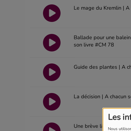
Le mage du Kremlin | A
Ballade pour une balein
son livre #CM 78
Guide des plantes | A c
La décision | A chacun 
Les in
Une brève libération |
Nous utilison