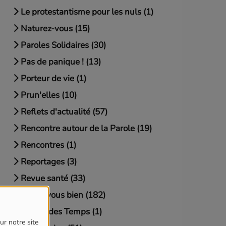
Le protestantisme pour les nuls (1)
Naturez-vous (15)
Paroles Solidaires (30)
Pas de panique ! (13)
Porteur de vie (1)
Prun'elles (10)
Reflets d'actualité (57)
Rencontre autour de la Parole (19)
Rencontres (1)
Reportages (3)
Revue santé (33)
Santé-vous bien (182)
Signes des Temps (1)
ur notre site