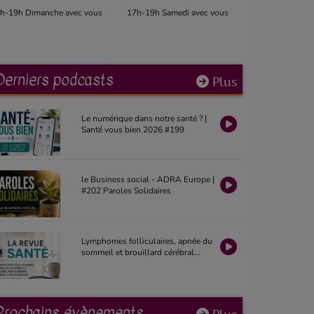
17h-19h Samedi avec vous
12h-14h Midi week-end
Derniers podcasts
Plus
Le numérique dans notre santé ? |
Santé vous bien 2026 #199
le Business social - ADRA Europe |
#202 Paroles Solidaires
Lymphomes folliculaires, apnée du
sommeil et brouillard cérébral
après chimiothérapie | La Revue
Santé 2026 #19
Prochains évènements