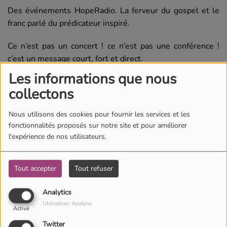
Des événements HopeRadio. La ferveur du gospel et le
franc parlé du prédicateur inspiré.
Ce n’est pas un concert ! ce n’est pas une conférence !
c’est un message court, fort et direct.
Les informations que nous
Fribourg
collectons
Nous utilisons des cookies pour fournir les services et les
fonctionnalités proposés sur notre site et pour améliorer
l'expérience de nos utilisateurs.
Tout accepter
Tout refuser
Analytics
Utilisation: Analyse
Activé
Twitter