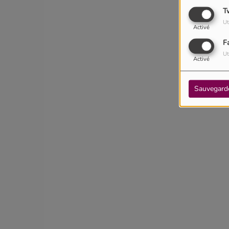
T
Ut
Activé
F
Ut
Activé
Sauvegard