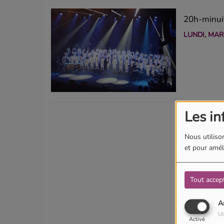
20h-minuit
LUNDI, MARD
Les in
Nous utilison
et pour améli
Tout accep
A
Ut
Activé