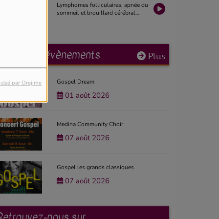
Lymphomes folliculaires, apnée du
sommeil et brouillard cérébral
après chimiothérapie | La Revue
Santé 2026 #19
Prochains évènements
Plus
Gospel Dream
ulsé par Orejime
01 août 2026
Medina Community Choir
07 août 2026
Gospel les grands classiques
07 août 2026
Retrouvez-nous sur