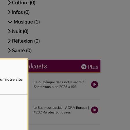
Culture (0)
Infos (0)
Musique (1)
Nuit (0)
Réflexion (0)
Santé (0)
Derniers podcasts
Plus
ur notre site
Le numérique dans notre santé ? |
Santé vous bien 2026 #199
le Business social - ADRA Europe |
#202 Paroles Solidaires