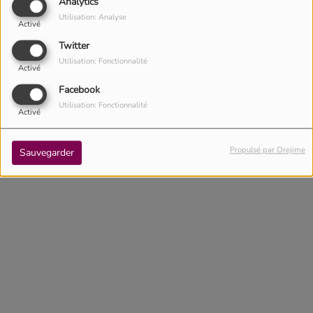
Analytics
Là où nous sommes
Utilisation: Analyse
Activé
Twitter
Utilisation: Fonctionnalité
Activé
Facebook
Utilisation: Fonctionnalité
Activé
<
1
2
3
4
Propulsé par Orejime
Sauvegarder