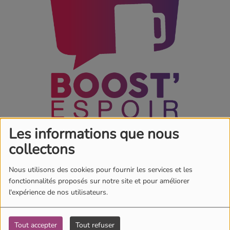
Les informations que nous
collectons
Emission hebdomadaire pour booster ta foi, proposée par
Amandine, Marina, Myldred et leur équipe.
Nous utilisons des cookies pour fournir les services et les
fonctionnalités proposés sur notre site et pour améliorer
l'expérience de nos utilisateurs.
Culpabilité. Fardeau inutile !
Tout accepter
Tout refuser