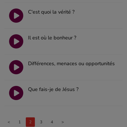
C'est quoi la vérité ?
Il est où le bonheur ?
Différences, menaces ou opportunités
Que fais-je de Jésus ?
<
1
2
3
4
>