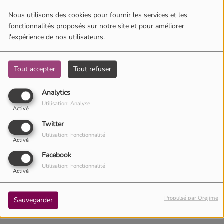
Nous utilisons des cookies pour fournir les services et les
fonctionnalités proposés sur notre site et pour améliorer
l'expérience de nos utilisateurs.
Tout accepter
Tout refuser
Analytics
Utilisation: Analyse
Activé
Twitter
Utilisation: Fonctionnalité
Activé
Facebook
Utilisation: Fonctionnalité
Activé
11 janvier 2021 -
2427 vues
Propulsé par Orejime
Sauvegarder
Écouter le podcast
Télécharger le podcast