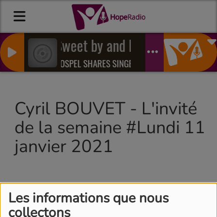
Sweet by and by
GOSPEL SHARES SINGERS
Cyril BOUVET - L'invité
de la semaine #Lundi 11
janvier 2021
Les informations que nous
collectons