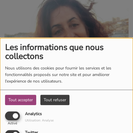
Les informations que nous
collectons
Nous utilisons des cookies pour fournir les services et les
fonctionnalités proposés sur notre site et pour améliorer
l'expérience de nos utilisateurs.
13 novembre 2020 -
2657 vues
Tout accepter
Tout refuser
Écouter le podcast
Télécharger le podcast
Analytics
Marie-Pierre Lamy-Péchoux est L'invitée de la semaine
Utilisation: Analyse
Activé
sur HopeRadio, du 9 au 15 novembre. Elle est aumônière
Twitter