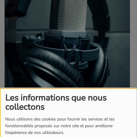
Retrouvez chaque samedi à 16h00 et chaque dimanche à
Les informations que nous
21h00, l'invité gospel. Une interview d'une heure avec
collectons
une personnalité de la Gospel Music.
Ne manquez pas les extraits de l'interview diffusé chaque
Nous utilisons des cookies pour fournir les services et les
jour du lundi au vendredi à 11h30, 16h30 et 21h00
fonctionnalités proposés sur notre site et pour améliorer
l'expérience de nos utilisateurs.