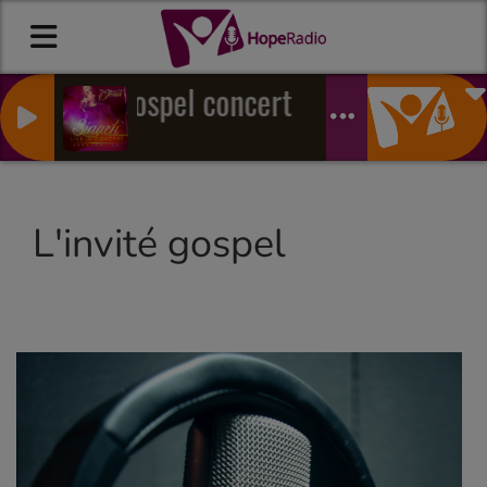
Gospel concert live
ED
L'invité gospel