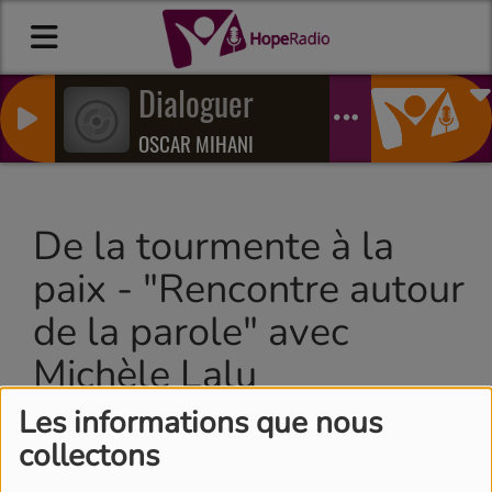
Dialoguer
OSCAR MIHANI
De la tourmente à la
paix - "Rencontre autour
de la parole" avec
Michèle Lalu
Les informations que nous
collectons