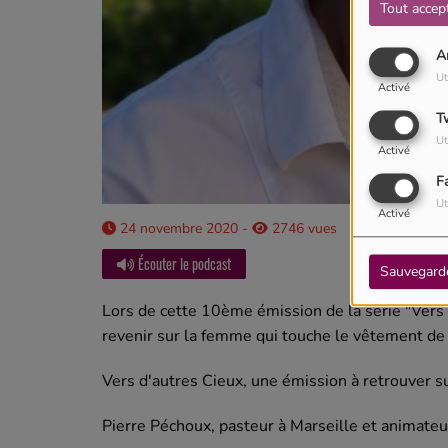
Tout accep
A
Ut
Activé
T
Ut
Activé
F
Ut
Activé
24 novembre 2020 -
2746 vues
Écouter le podcast
Sauvegard
Lors de cette 10ème émission de la série "Vers 
revenir sur la femme qui touche le vêtement de
Vers d'autres Cieux, une émission à retrouver s
Pierre Péchoux, pasteur à Marseille et animateur