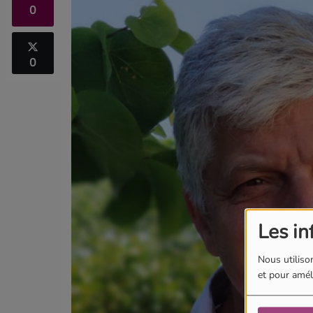
0
0
Les in
Nous utilison
et pour améli