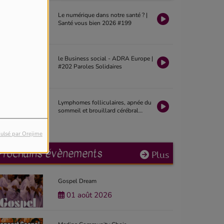
Le numérique dans notre santé ? |
Santé vous bien 2026 #199
le Business social - ADRA Europe |
#202 Paroles Solidaires
Lymphomes folliculaires, apnée du
sommeil et brouillard cérébral
après chimiothérapie | La Revue
Santé 2026 #19
ulsé par Orejime
Prochains évènements
Plus
Gospel Dream
01 août 2026