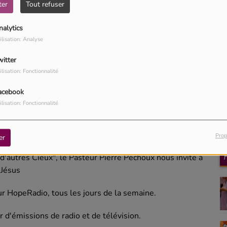
ter
Tout refuser
nalytics
ilisation: Analyse
witter
ilisation: Fonctionnalité
acebook
ilisation: Fonctionnalité
Télécharger le podcast
Prop
er
d'autres Cieux", le Pasteur Pierre Péchoux nous invite à
 Jésus
ur HopeRadio, tous les jours de la semaine.
 d'émissions de radio et de télévision.