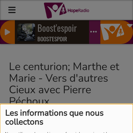
Boost'espoir
BOOST'ESPOIR
Le centurion; Marthe et
Marie - Vers d'autres
Cieux avec Pierre
Péchoux
Les informations que nous
collectons