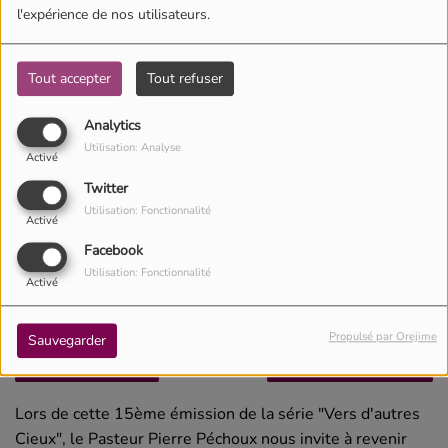
l'expérience de nos utilisateurs.
Tout accepter
Tout refuser
Analytics
Utilisation: Analyse
Activé
Twitter
Utilisation: Fonctionnalité
Activé
Facebook
Utilisation: Fonctionnalité
Activé
20 décembre 2020 -
2935 vues
Propulsé par Orejime
Sauvegarder
Écouter le podcast
Télécharger le podcast
Lors de cette 15ème émission de la série "Vers d'autres
Cieux", le Pasteur Pierre Péchoux nous invite à revenir