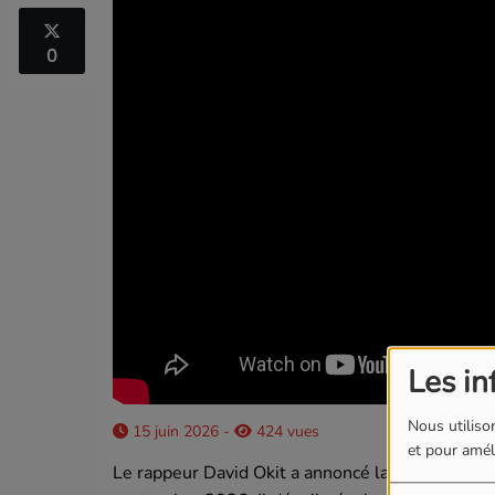
0
Les in
Nous utilison
15 juin 2026 -
424 vues
et pour améli
Le rappeur David Okit a annoncé la sortie de son