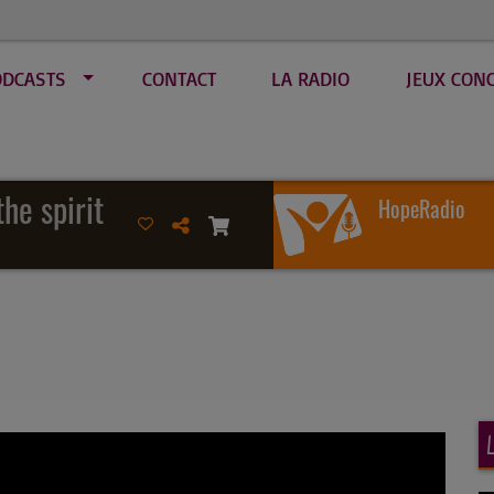
ODCASTS
CONTACT
LA RADIO
JEUX CON
the spirit
HopeRadio