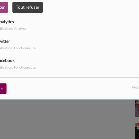
 premier single du projet.
ter
Tout refuser
nalytics
ilisation: Analyse
witter
ilisation: Fonctionnalité
acebook
ilisation: Fonctionnalité
Prop
er