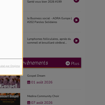
Santé vous bien 2026 #199
le Business social - ADRA Europe |
#202 Paroles Solidaires
Lymphomes folliculaires, apnée du
sommeil et brouillard cérébral
après chimiothérapie | La Revue
Santé 2026 #19
Prochains évènements
Plus
ulsé par Orejime
Gospel Dream
01 août 2026
Medina Community Choir
07 août 2026