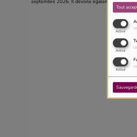
septembre 2026. Il dévoile également le clip du
Tout accep
A
Ut
Activé
T
Ut
Activé
F
Ut
Activé
Sauvegard