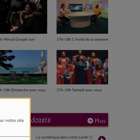
h-Minuit Gospel soir
17h-18h L'invité de la semaine
14h-17h Gos
h-19h Dimanche avec vous
17h-19h Samedi avec vous
12h-14h Mid
Derniers podcasts
Plus
ur notre site
Le numérique dans notre santé ? |