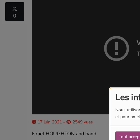
0
Les in
Nous utilison
et pour améli
17 juin 2021 -
2549 vues
Israel HOUGHTON and band
Tout accep