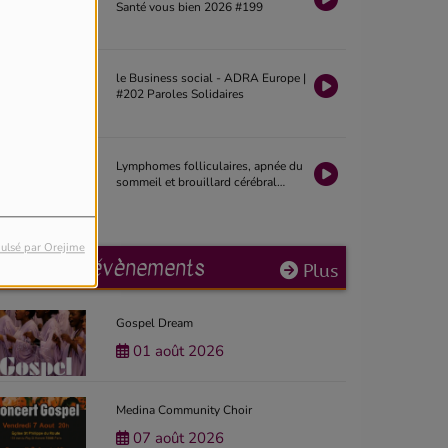
Santé vous bien 2026 #199
le Business social - ADRA Europe |
#202 Paroles Solidaires
Lymphomes folliculaires, apnée du
sommeil et brouillard cérébral
après chimiothérapie | La Revue
Santé 2026 #19
ulsé par Orejime
Prochains évènements
Plus
Gospel Dream
01 août 2026
Medina Community Choir
07 août 2026