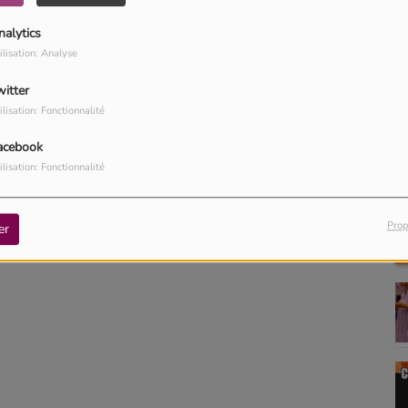
nalytics
ilisation: Analyse
witter
ilisation: Fonctionnalité
acebook
ilisation: Fonctionnalité
Prop
er