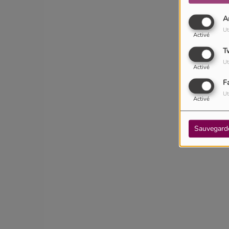
A
Ut
Activé
T
Ut
Activé
F
Ut
Activé
Sauvegard