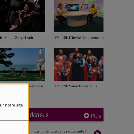
h-Minuit Gospel soir
17h-18h L'invité de la semaine
14h-17h Gos
h-19h Dimanche avec vous
17h-19h Samedi avec vous
12h-14h Mid
ur notre site
Derniers podcasts
Plus
Le numérique dans notre santé ? |