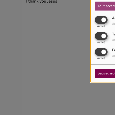
I thank you Jesus
Tout accep
A
Ut
Activé
T
Ut
Activé
F
Ut
Activé
Sauvegard