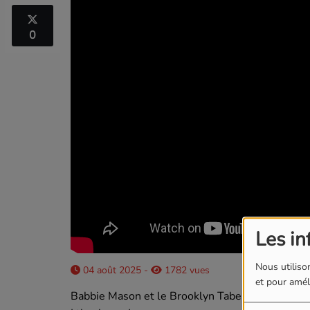
0
Les in
Nous utilison
04 août 2025 -
1782 vues
et pour améli
Babbie Mason et le Brooklyn Tabernacle Choir