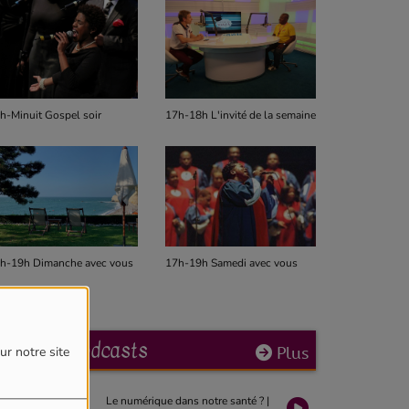
h-Minuit Gospel soir
17h-18h L'invité de la semaine
14h-17h Gos
h-19h Dimanche avec vous
17h-19h Samedi avec vous
12h-14h Mid
Derniers podcasts
Plus
ur notre site
Le numérique dans notre santé ? |