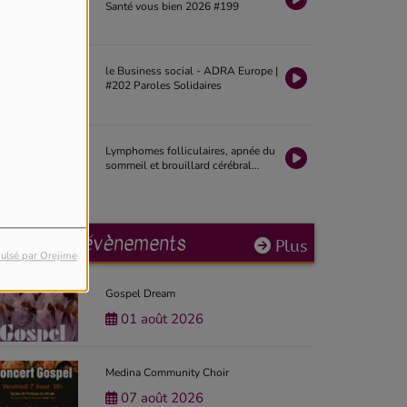
Santé vous bien 2026 #199
le Business social - ADRA Europe |
#202 Paroles Solidaires
Lymphomes folliculaires, apnée du
sommeil et brouillard cérébral
après chimiothérapie | La Revue
Santé 2026 #19
Prochains évènements
Plus
ulsé par Orejime
Gospel Dream
01 août 2026
Medina Community Choir
07 août 2026