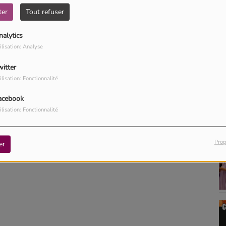
ter
Tout refuser
nalytics
ilisation: Analyse
witter
ilisation: Fonctionnalité
acebook
ilisation: Fonctionnalité
Prop
er