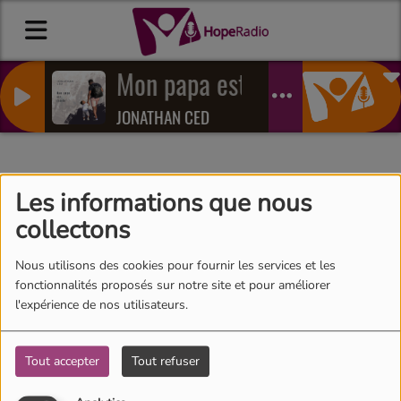
Mon papa est fidele
JONATHAN CED
L'instant Bible
Les informations que nous
collectons
Nous utilisons des cookies pour fournir les services et les
fonctionnalités proposés sur notre site et pour améliorer
Qu'est-ce que la loyauté ?
l'expérience de nos utilisateurs.
L'INSTANT BIBLE #36 - Nafy
Bonine
Tout accepter
Tout refuser