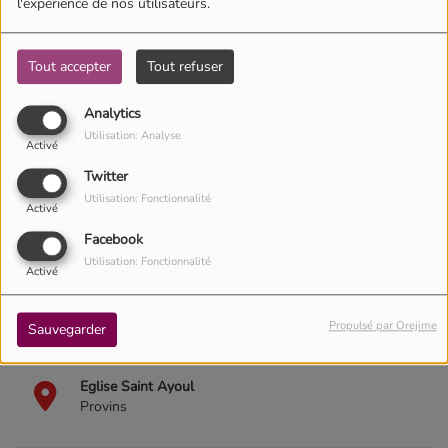
l'expérience de nos utilisateurs.
Tout accepter
Tout refuser
Analytics
Utilisation: Analyse
Activé
Twitter
Utilisation: Fonctionnalité
Activé
Facebook
Utilisation: Fonctionnalité
Activé
29 septembre 2025 -
370 vues
Le 18 octobre 2025
Propulsé par Orejime
Sauvegarder
18:30 - 21:00
Eglise Saint Ayoul
Provins