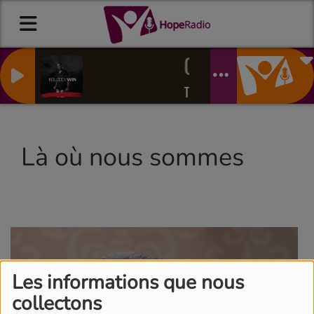
Out of hiding / h
TYE TRIBBETT
Là où nous sommes
Les informations que nous
collectons