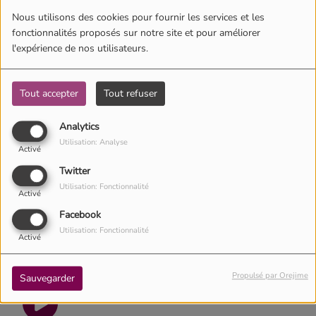
Nous utilisons des cookies pour fournir les services et les
fonctionnalités proposés sur notre site et pour améliorer
l'expérience de nos utilisateurs.
Tout accepter
Tout refuser
Analytics
Utilisation: Analyse
Activé
Twitter
Utilisation: Fonctionnalité
Activé
Une série de chroniques réalisées par le Pasteur Pierre
Facebook
Péchoux dans le contexte de la crise sanitaire liée au
Utilisation: Fonctionnalité
Activé
Covid-19 et au confinement
Propulsé par Orejime
Sauvegarder
L'impossible qui devient possible